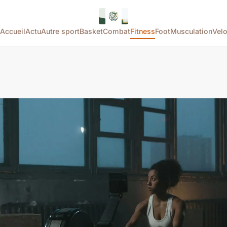
Accueil
Actu
Autre sport
Basket
Combat
Fitness
Foot
Musculation
Vel