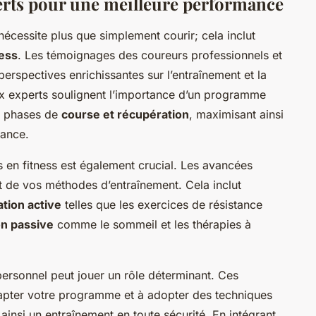
perts pour une meilleure performance
cessite plus que simplement courir; cela inclut
ness
. Les témoignages des coureurs professionnels et
perspectives enrichissantes sur l’entraînement et la
x experts soulignent l’importance d’un programme
ne phases de
course et récupération
, maximisant ainsi
mance.
 en fitness est également crucial. Les avancées
nt de vos méthodes d’entraînement. Cela inclut
tion active
telles que les exercices de résistance
on passive
comme le sommeil et les thérapies à
r personnel peut jouer un rôle déterminant. Ces
apter votre programme et à adopter des techniques
 ainsi un entraînement en toute sécurité. En intégrant