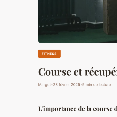
FITNESS
Course et récupér
Margot
•
23 février 2025
•
5 min de lecture
L’importance de la course 