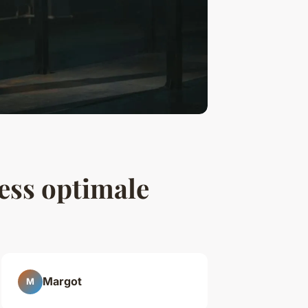
ness optimale
Margot
M